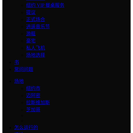
纽约 VIP 餐桌服务
提议
正式场合
逍遥音乐节
游艇
豪宅
私人飞机
场地选择
书
常问问题
场地
纽约市
迈阿密
拉斯维加斯
芝加哥
怎么运行的