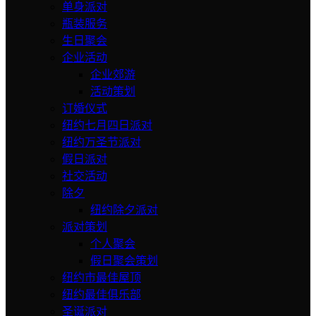
单身派对
瓶装服务
生日聚会
企业活动
企业郊游
活动策划
订婚仪式
纽约七月四日派对
纽约万圣节派对
假日派对
社交活动
除夕
纽约除夕派对
派对策划
个人聚会
假日聚会策划
纽约市最佳屋顶
纽约最佳俱乐部
圣诞派对