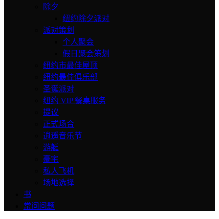
除夕
纽约除夕派对
派对策划
个人聚会
假日聚会策划
纽约市最佳屋顶
纽约最佳俱乐部
圣诞派对
纽约 VIP 餐桌服务
提议
正式场合
逍遥音乐节
游艇
豪宅
私人飞机
场地选择
书
常问问题