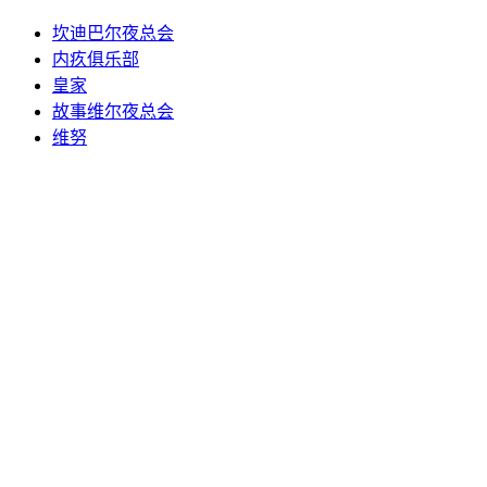
坎迪巴尔夜总会
内疚俱乐部
皇家
故事维尔夜总会
维努