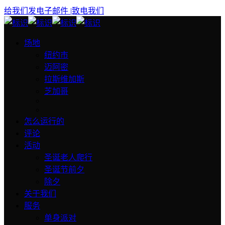
给我们发电子邮件
|致电我们
场地
纽约市
迈阿密
拉斯维加斯
芝加哥
怎么运行的
评论
活动
圣诞老人爬行
圣诞节前夕
除夕
关于我们
服务
单身派对